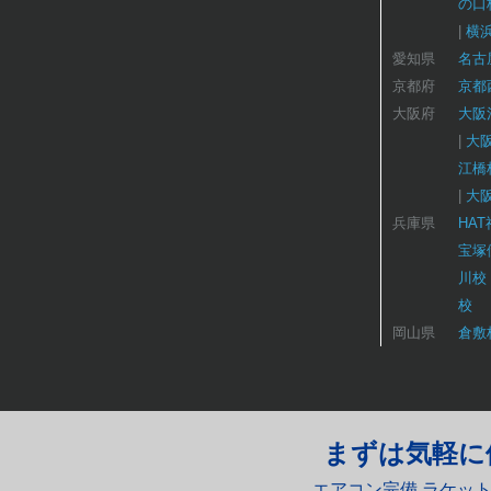
の口
横
愛知県
名古
京都府
京都
大阪府
大阪
大
江橋
大
兵庫県
HA
宝塚
川校
校
岡山県
倉敷
まずは気軽に
エアコン完備 ラケッ