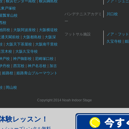
校
横浜センター南校
横浜綱島校
ノア・ジュニ
浜東戸塚校
バンデテニスアカデミ
川口校
屋瓢箪山校
ー
西校
池田校
大阪阿波座校
大阪横堤校
フットサル施設
ノア・フット
阪通天閣前校
大阪都島校
大阪深
久宝寺校
姫
校
大阪天下茶屋校
大阪南千里校
阪茨木校
大阪久宝寺校
T神戸校
神戸御影校
尼崎塚口校
伊丹校
西宮校
神戸名谷校
加古
姫路校
姫路青山ブルーマウント
校
岡山校
Copyright 2014 Noah Indoor Stage
体験レッスン！
ト・シューズレンタル無料