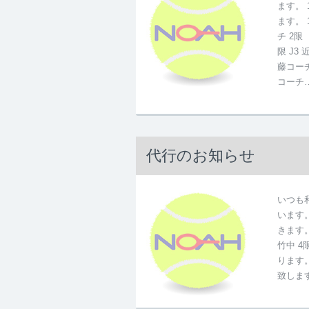
ます。
ます。
チ 2
限 J3
藤コー
コーチ
代行のお知らせ
いつも
います
きます
竹中 4
ります
致しま