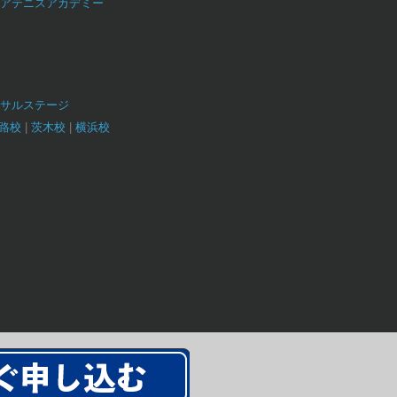
アテニスアカデミー
サルステージ
路校
茨木校
横浜校