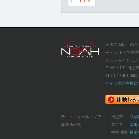
PREV
全国に35以上の
～ インドアで快
テニス＆バドミン
〒351-0101 埼玉
TEL:
048-451-0603
サイトのご利用に
テニススクール・ノア
埼玉県
武蔵
事業所一覧
東京都
南町
神奈川県
横浜