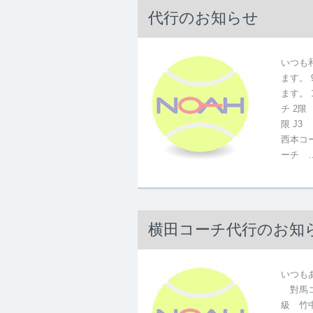
代行のお知らせ
いつも
ます。
ます。
チ 2
限 J3
西本コ
ーチ 
横田コーチ代行のお知
いつもあ
對馬コ
級 竹