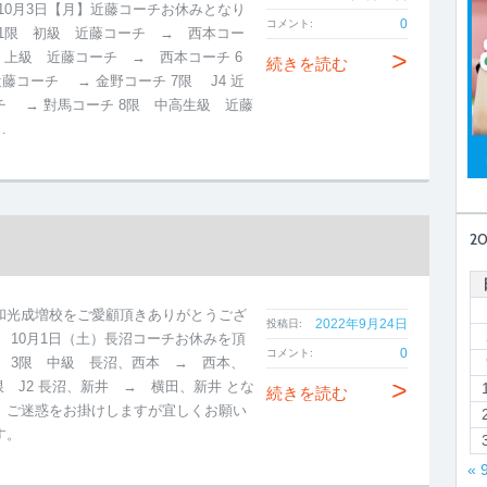
 10月3日【月】近藤コーチお休みとなり
0
コメント:
 1限 初級 近藤コーチ → 西本コー
>
限 上級 近藤コーチ → 西本コーチ 6
続きを読む
 近藤コーチ → 金野コーチ 7限 J4 近
チ → 對馬コーチ 8限 中高生級 近藤
…
2
和光成増校をご愛顧頂きありがとうござ
2022年9月24日
投稿日:
。 10月1日（土）長沼コーチお休みを頂
0
コメント:
。 3限 中級 長沼、西本 → 西本、
>
限 J2 長沼、新井 → 横田、新井 とな
続きを読む
。ご迷惑をお掛けしますが宜しくお願い
す。
« 