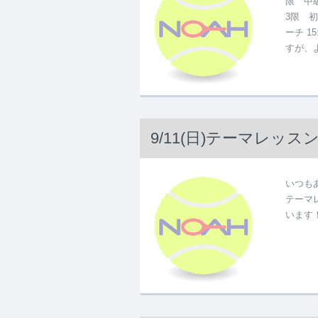
限 中
3限 初
ーチ 1
すが、
9/11(日)テーマレッス
いつもあ
テーマ
います