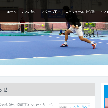
ホーム
ノアの魅力
スクール案内
スケジュール･時間割
アク
ップ
らせ
和光成増校ご愛顧頂きありがとうござい
2022年9月27日
投稿日: