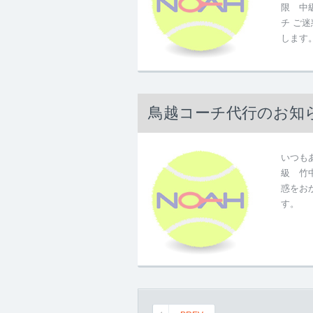
限 中
チ ご
します
鳥越コーチ代行のお知
いつもあ
級 竹
惑をお
す。