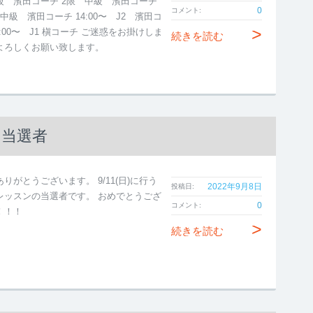
級 濱田コーチ 2限 中級 濱田コーチ
0
コメント:
中級 濱田コーチ 14:00〜 J2 濱田コ
>
5:00〜 J1 槇コーチ ご迷惑をお掛けしま
続きを読む
よろしくお願い致します。
ン当選者
りがとうございます。 9/11(日)に行う
2022年9月8日
投稿日:
レッスンの当選者です。 おめでとうござ
0
コメント:
！！！
>
続きを読む