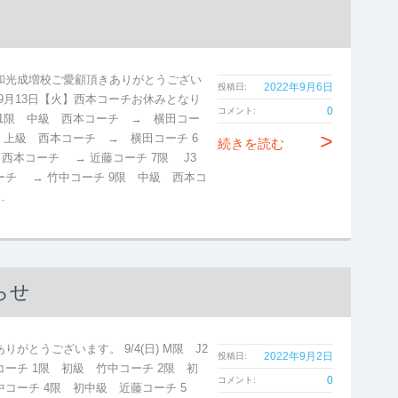
和光成増校ご愛顧頂きありがとうござい
2022年9月6日
投稿日:
 9月13日【火】西本コーチお休みとなり
0
コメント:
 1限 中級 西本コーチ → 横田コー
>
限 上級 西本コーチ → 横田コーチ 6
続きを読む
 西本コーチ → 近藤コーチ 7限 J3
ーチ → 竹中コーチ 9限 中級 西本コ
…
らせ
りがとうございます。 9/4(日) M限 J2
2022年9月2日
投稿日:
ーチ 1限 初級 竹中コーチ 2限 初
0
コメント:
中コーチ 4限 初中級 近藤コーチ 5