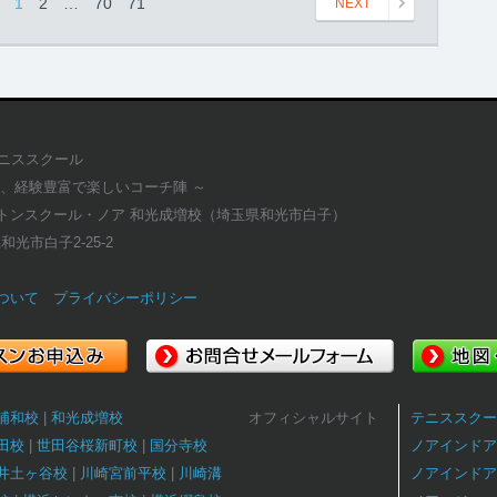
1
2
…
70
71
NEXT
テニススクール
適、経験豊富で楽しいコーチ陣 ～
トンスクール・ノア 和光成増校（埼玉県和光市白子）
県和光市白子2-25-2
ついて
プライバシーポリシー
浦和校
和光成増校
オフィシャルサイト
テニススクー
田校
世田谷桜新町校
国分寺校
ノアインドア
井土ヶ谷校
川崎宮前平校
川崎溝
ノアインドア