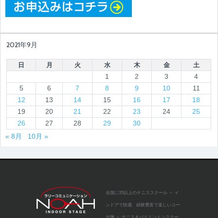
2021年9月
日
月
火
水
木
金
土
1
2
3
4
5
6
7
8
9
10
11
12
13
14
15
16
17
18
19
20
21
22
23
24
25
26
27
28
29
30
« 8月
10月 »
全国に35以上のテニススクール
～ イ
ンドアで快適、経験豊富で楽しいコー
チ陣 ～
テニス＆バドミントンスクー