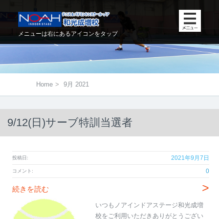
メニューは右にあるアイコンをタップ
Home
>
9月 2021
9/12(日)サーブ特訓当選者
2021年9月7日
投稿日:
0
コメント:
>
続きを読む
いつもノアインドアステージ和光成増
校をご利用いただきありがとうござい