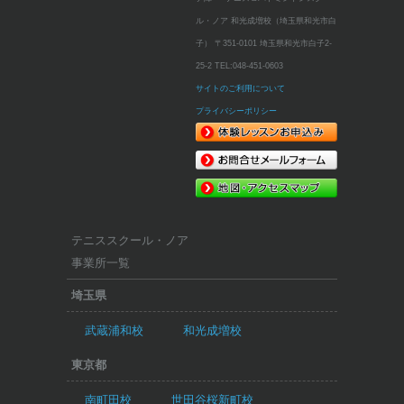
ル・ノア 和光成増校（埼玉県和光市白
子）
〒351-0101 埼玉県和光市白子2-
25-2
TEL:
048-451-0603
サイトのご利用について
プライバシーポリシー
テニススクール・ノア
事業所一覧
埼玉県
武蔵浦和校
和光成増校
東京都
南町田校
世田谷桜新町校