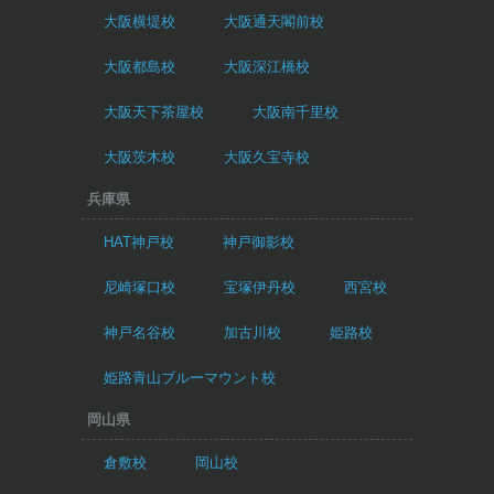
大阪横堤校
大阪通天閣前校
大阪都島校
大阪深江橋校
大阪天下茶屋校
大阪南千里校
大阪茨木校
大阪久宝寺校
兵庫県
HAT神戸校
神戸御影校
尼崎塚口校
宝塚伊丹校
西宮校
神戸名谷校
加古川校
姫路校
姫路青山ブルーマウント校
岡山県
倉敷校
岡山校