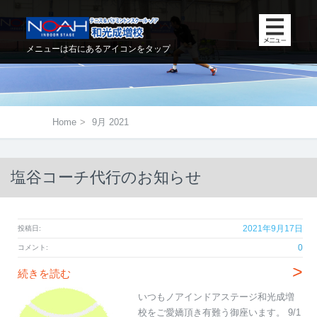
メニューは右にあるアイコンをタップ
Home
>
9月 2021
塩谷コーチ代行のお知らせ
2021年9月17日
投稿日:
0
コメント:
>
続きを読む
いつもノアインドアステージ和光成増
校をご愛嬌頂き有難う御座います。 9/1