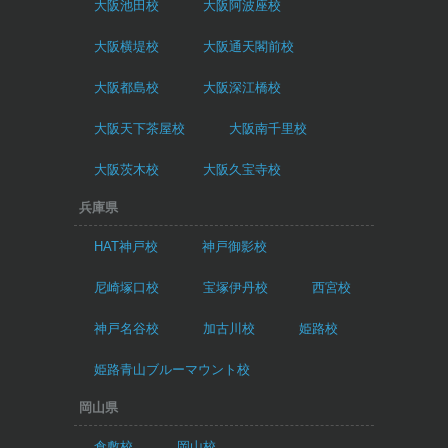
大阪池田校
大阪阿波座校
大阪横堤校
大阪通天閣前校
大阪都島校
大阪深江橋校
大阪天下茶屋校
大阪南千里校
大阪茨木校
大阪久宝寺校
兵庫県
HAT神戸校
神戸御影校
尼崎塚口校
宝塚伊丹校
西宮校
神戸名谷校
加古川校
姫路校
姫路青山ブルーマウント校
岡山県
倉敷校
岡山校