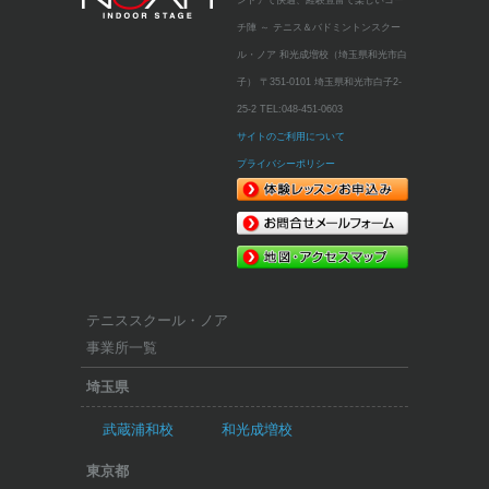
ンドアで快適、経験豊富で楽しいコー
チ陣 ～
テニス＆バドミントンスクー
ル・ノア 和光成増校（埼玉県和光市白
子）
〒351-0101 埼玉県和光市白子2-
25-2
TEL:
048-451-0603
サイトのご利用について
プライバシーポリシー
テニススクール・ノア
事業所一覧
埼玉県
武蔵浦和校
和光成増校
東京都