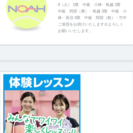
8（土） 1限 中級 小林・鳥越 2限
中級 阿部（勇）・鳥越 3限 中級 小
林・長沼 4限 中級 阿部（航）・竹中
ご迷惑をお掛けいたしますがよろしく
お願いいたします。