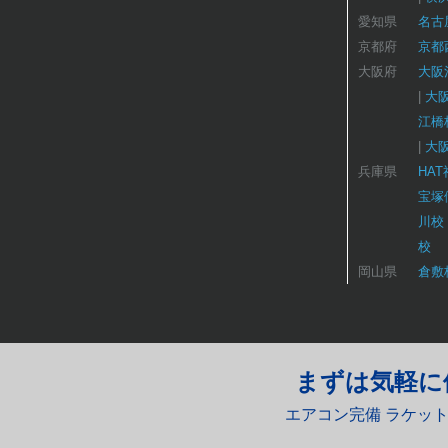
愛知県
名古
京都府
京都
大阪府
大阪
大
江橋
大
兵庫県
HA
宝塚
川校
校
岡山県
倉敷
まずは気軽に
エアコン完備 ラケッ