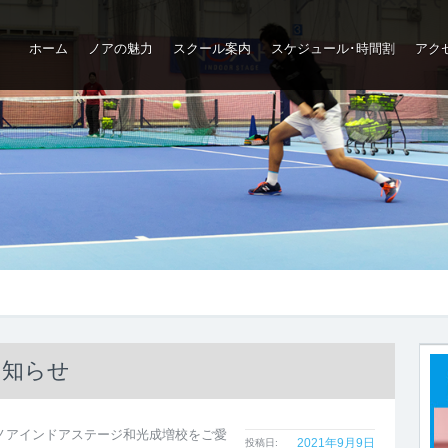
ホーム
ノアの魅力
スクール案内
スケジュール･時間割
アク
ップ
お知らせ
ノアインドアステージ和光成増校をご愛
2021年9月9日
投稿日: