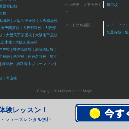
バンデテニスアカデミ
川口校
屋瓢箪山校
ー
西校
池田校
大阪阿波座校
大阪横堤校
フットサル施設
ノア・フット
阪通天閣前校
大阪都島校
大阪深
久宝寺校
姫
校
大阪天下茶屋校
大阪南千里校
阪茨木校
大阪久宝寺校
T神戸校
神戸御影校
尼崎塚口校
伊丹校
西宮校
神戸名谷校
加古
姫路校
姫路青山ブルーマウント
校
岡山校
Copyright 2014 Noah Indoor Stage
体験レッスン！
ト・シューズレンタル無料