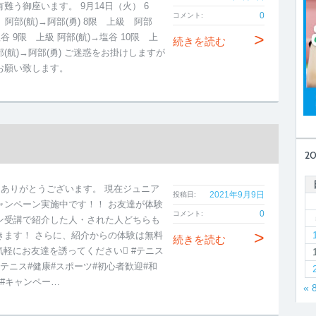
難う御座います。 9月14日（火） 6
0
コメント:
 阿部(航)→阿部(勇) 8限 上級 阿部
>
塩谷 9限 上級 阿部(航)→塩谷 10限 上
続きを読む
(航)→阿部(勇) ご迷惑をお掛けしますが
お願い致します。
2
もありがとうございます。 現在ジュニア
2021年9月9日
投稿日:
ャンペーン実施中です！！ お友達が体験
0
コメント:
ン受講で紹介した人・された人どちらも
>
きます！ さらに、紹介からの体験は無料
続きを読む
ひ気軽にお友達を誘ってください #テニス
トテニス#健康#スポーツ#初心者歓迎#和
増#キャンペー…
« 