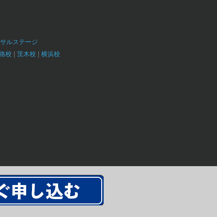
サルステージ
路校
茨木校
横浜校