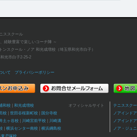
テニススクール
適、経験豊富で楽しいコーチ陣 ～
トンスクール・ノア 和光成増校（埼玉県和光市白子）
県和光市白子2-25-2
ついて
プライバシーポリシー
浦和校
和光成増校
オフィシャルサイト
テニススクー
田校
世田谷桜新町校
国分寺校
ノアインドア
井土ヶ谷校
川崎宮前平校
川崎溝
ノアインドア
校
横浜センター南校
横浜綱島校
ノア・ジュニ
浜東戸塚校