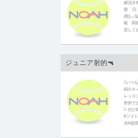
嬌頂き有
限 J2
(航)→
級 阿部
宜しく
ジュニア射的🔫
いつ
紹介キ
レッス
射的で
 ぜ
#ソフ
光#成