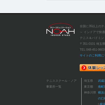
全国に35以上の
～ インドアで快
テニス＆バドミン
〒351-0101 埼玉
TEL:
048-451-0603
サイトのご利用に
テニススクール・ノア
埼玉県
武蔵
事業所一覧
東京都
南町
神奈川県
横浜
の口
横